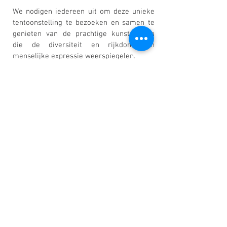
We nodigen iedereen uit om deze unieke
tentoonstelling te bezoeken en samen te
genieten van de prachtige kunstwerken
die de diversiteit en rijkdom van
menselijke expressie weerspiegelen.
Wij kijken ernaar uit u te verwelkomen bij
Little Art 2025 bij CaroArtGallery, waar
kunst en visie samenkomen om een
wereld van nieuwe horizonten te
onthullen. Mis deze kans niet om deel uit
te maken van iets bijzonders.
Meer informatie
:
Little Art 2025
5 juli t /m 5 september 2025
Grote Opening (besloten): zaterdag 5 juli
2025 13.00 - 16.30
uur
Opening tentoonstelling voor publiek:
woensdag 9 juli t/m 5 september 2025